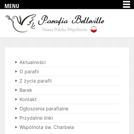
MENU
Aktualności
O parafii
Z życia parafii
Barek
Kontakt
Ogłoszenia parafialne
Przydatne linki
Wspólnota św. Charbela