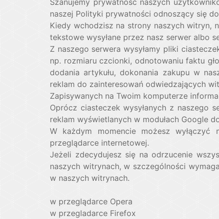
Szanujemy prywatność naszych użytkowników
naszej Polityki prywatności odnoszący się do
Kiedy wchodzisz na strony naszych witryn, n
tekstowe wysyłane przez nasz serwer albo s
Z naszego serwera wysyłamy pliki ciastecz
np. rozmiaru czcionki, odnotowaniu faktu g
dodania artykułu, dokonania zakupu w nas
reklam do zainteresowań odwiedzających wit
Zapisywanych na Twoim komputerze informac
Oprócz ciasteczek wysyłanych z naszego se
reklam wyświetlanych w modułach Google do
W każdym momencie możesz wyłączyć moż
przeglądarce internetowej.
Jeżeli zdecydujesz się na odrzucenie wszyst
naszych witrynach, w szczególności wymagaj
w naszych witrynach.
w przeglądarce Opera
w przegladarce Firefox