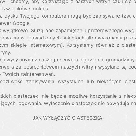
 i chcemy, aby korzystając z naszych witryn czuli się b
 tzw. plików Cookies.
a dysku Twojego komputera mogą być zapisywane tzw. ciast
erwer Google.
ek wyjątkowo. Służą one zapamiętaniu preferowanego wygl
łosowania w prowadzonych ankietach albo wykonaniu prze
zym sklepie internetowym). Korzystamy również z ciast
ryny.
ji wysyłanych z naszego serwera nigdzie nie gromadzimy 
rwera za pośrednictwem naszych witryn wysyłane są coo
 Twoich zainteresowań.
liwość zapisywania wszystkich lub niektórych ciast
kich ciasteczek, nie będzie możliwe korzystanie z niekt
ących logowania. Wyłączenie ciasteczek nie powoduje na
JAK WYŁĄCZYĆ CIASTECZKA: