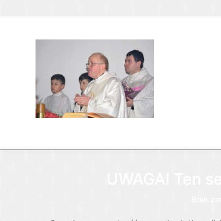
UWAGA! Ten ser
Brak zm